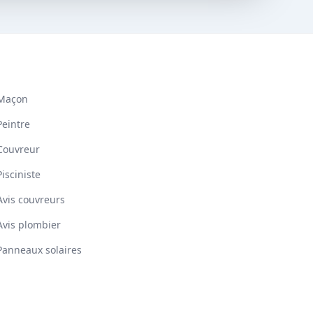
Maçon
Peintre
Couvreur
Pisciniste
Avis couvreurs
Avis plombier
Panneaux solaires