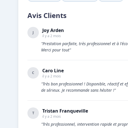
Avis Clients
Joy Arden
J
il y a 2 mois
"Prestation parfaite, très professionnel et à l'é
Merci pour tout"
Caro Line
C
il y a 2 mois
"Très bon professionnel ! Disponible, réactif et e
de sérieux. Je recommande sans hésiter !"
Tristan Franqueville
T
il y a 2 mois
"Très professionnel, intervention rapide et pro