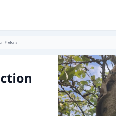
on Frelons
ction