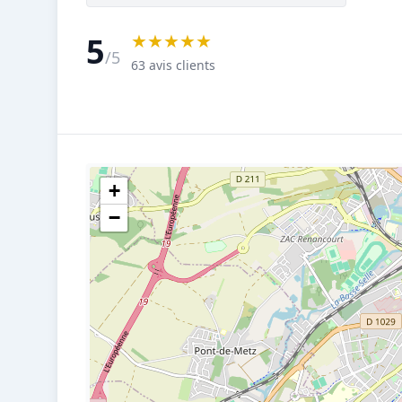
★★★★★
5
/5
63 avis clients
+
−