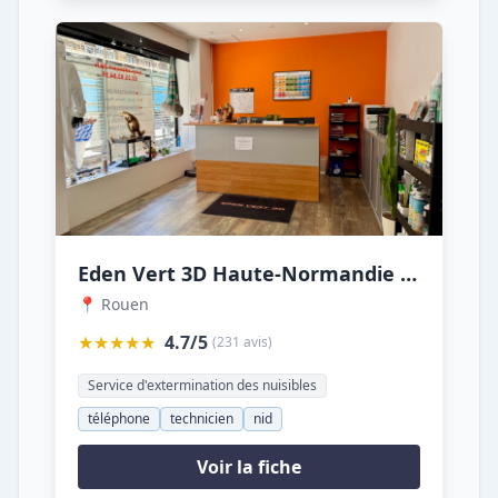
Eden Vert 3D Haute-Normandie ️/ Dératisation, Désinsectisation, Désinfection. Lutte anti-nuisibles depuis 1976
📍 Rouen
★★★★★
4.7/5
(231 avis)
Service d'extermination des nuisibles
téléphone
technicien
nid
Voir la fiche