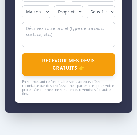
RECEVOIR MES DEVIS
GRATUITS 👉
En soumettant ce formulaire, vous acceptez d'être
recontacté par des professionnels partenaires pour votre
projet. Vos données ne sont jamais revendues à d'autres
fins.