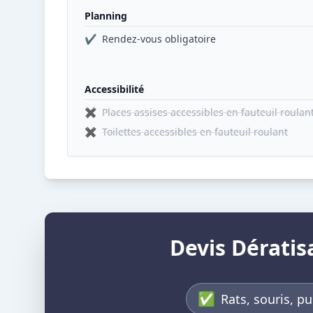
Planning
✔
Rendez-vous obligatoire
Accessibilité
✖
Places assises accessibles en fauteuil roulan
✖
Toilettes accessibles en fauteuil roulant
Devis Dératis
✅
Rats, souris, pu