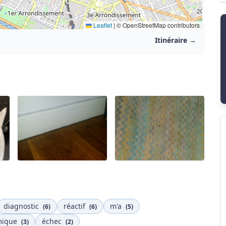
Leaflet
|
© OpenStreetMap contributors
Itinéraire →
diagnostic
réactif
m'a
(6)
(6)
(5)
mique
échec
(3)
(2)