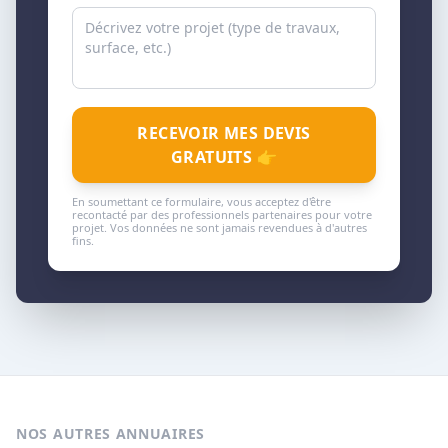
RECEVOIR MES DEVIS
GRATUITS 👉
En soumettant ce formulaire, vous acceptez d'être
recontacté par des professionnels partenaires pour votre
projet. Vos données ne sont jamais revendues à d'autres
fins.
NOS AUTRES ANNUAIRES