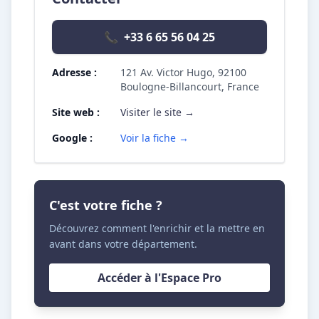
📞
+33 6 65 56 04 25
Adresse :
121 Av. Victor Hugo, 92100
Boulogne-Billancourt, France
Site web :
Visiter le site →
Google :
Voir la fiche →
C'est votre fiche ?
Découvrez comment l'enrichir et la mettre en
avant dans votre département.
Accéder à l'Espace Pro