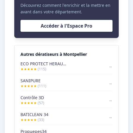
Découvrez comment l'enrichir et la mettre en
avant dans votre département.
Accéder à l'Espace Pro
Autres dératiseurs à Montpellier
ECO PROTECT HERAULT – Dératisation & Désinsectisation à Montpellier (34)
→
★★★★★
(115)
SANIPURE
→
★★★★★
(111)
Contrôle 3D
→
★★★★★
(57)
BATICLEAN 34
→
★★★★★
(33)
Proguepes34