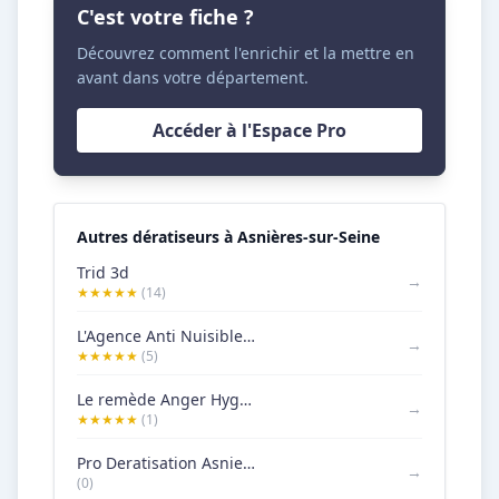
C'est votre fiche ?
Découvrez comment l'enrichir et la mettre en
avant dans votre département.
Accéder à l'Espace Pro
Autres dératiseurs à Asnières-sur-Seine
Trid 3d
→
★★★★★
(14)
L'Agence Anti Nuisibles de France
→
★★★★★
(5)
Le remède Anger Hygiène
→
★★★★★
(1)
Pro Deratisation Asnieres-sur-Seine
→
(0)