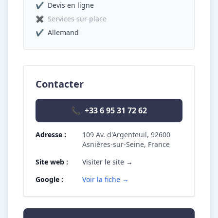
✔
Devis en ligne
✖
Services sur place
✔
Allemand
Contacter
📞
+33 6 95 31 72 62
Adresse :
109 Av. d'Argenteuil, 92600
Asnières-sur-Seine, France
Site web :
Visiter le site →
Google :
Voir la fiche →