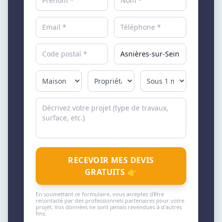
RECEVOIR MES DEVIS
GRATUITS 👉
En soumettant ce formulaire, vous acceptez d'être
recontacté par des professionnels partenaires pour votre
projet. Vos données ne sont jamais revendues à d'autres
fins.